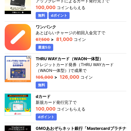
アップグレードによるカード発行完了
で
100,000
コインもらえる
無料
dポイント
ワンバンク
あとばらいチャージの初回入金完了
で
81,000
67,500
>
コイン
最速5分
THRU WAYカード（WAON一体型）
クレジットカード発券（THRU WAYカード
（WAON一体型）)で成果
で
126,000
105,000
>
コイン
無料
dカード
新規カード発行完了
で
100,000
コインもらえる
dポイント
GMOあおぞらネット銀行「Mastercardプラチナ