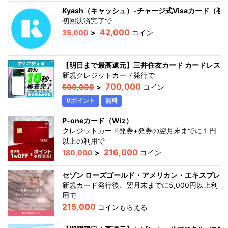
Kyash（キャッシュ）-チャージ式Visaカード（初回
初回決済完了
で
42,000
35,000
>
コイン
【明日まで最高還元】三井住友カード カードレス
新規クレジットカード発行
で
700,000
500,000
>
コイン
Vポイント
無料
P-oneカード（Wiz）
クレジットカード発券+発券の翌月末までに１円
以上の利用
で
216,000
180,000
>
コイン
セゾン ローズゴールド・アメリカン・エキスプレ
新規カード発行後、翌月末までに5,000円以上利
用
で
215,000
コインもらえる