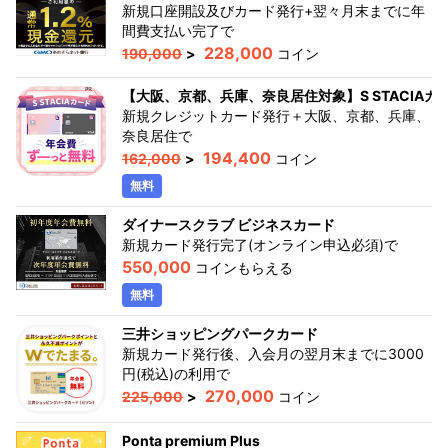
新規口座開設及びカード発行+翌々月末までに年
間費支払い完了
で
228,000
190,000
>
コイン
【大阪、京都、兵庫、奈良居住対象】S STACIAカ
新規クレジットカード発行＋大阪、京都、兵庫、
奈良居住
で
194,400
162,000
>
コイン
無料
ダイナースクラブ ビジネスカード
新規カード発行完了(オンライン申込必須)
で
550,000
コインもらえる
無料
三井ショッピングパークカード
新規カード発行後、入会月の翌月末までに3000
円(税込)の利用
で
270,000
225,000
>
コイン
Ponta premium Plus