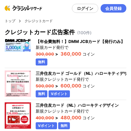
ログイン
会員登録
トップ
クレジットカード
クレジットカード
広告案件
(
100
件)
【年会費無料！】DMM JCBカード【発行のみ】
新規カード発行
で
360,000
300,000
>
コイン
無料
三井住友カード ゴールド（NL）ハローキティデザ
新規クレジットカード発行
で
600,000
500,000
>
コイン
無料
Vポイント
三井住友カード（NL）ハローキティデザイン
新規クレジットカード発行
で
480,000
400,000
>
コイン
Vポイント
無料