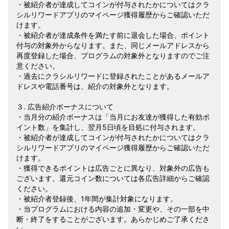
・被紹介者が達成してコインが付与されたかについてはクラ
シルリワードアプリのマイページ獲得履歴からご確認いただ
けます。
・被紹介者が達成条件を満たす前に退会した場合、ポイント
付与の対象外からなります。また、同じメールアドレスから
再度登録した場合、プログラムの対象外となりますのでご注
意ください。
・過去にクラシルリワードに登録されたことがあるメールア
ドレスや電話番号は、紹介の対象外となります。
３. 広告紹介ボーナスについて
・当月分の紹介ボーナスは「当月にお友達が獲得した有効ポ
イント数」を集計し、翌月5日頃を目処に付与されます。
・被紹介者が達成してコインが付与されたかについてはクラ
シルリワードアプリのマイページ獲得履歴からご確認いただ
けます。
・獲得できるポイントは広告ごとに異なり、対象外の広告も
ございます。還元コイン数については各広告詳細からご確認
ください。
・被紹介者登録後、1年間が集計対象になります。
・当プログラムにおける内容の追加・変更や、その一部を中
断・終了をすることがございます。あらかじめご了承くださ