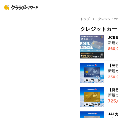
トップ
クレジットカ
クレジットカー
JCB 
新規
860,
【発行
新規
250,
【発行
新規
725
JA