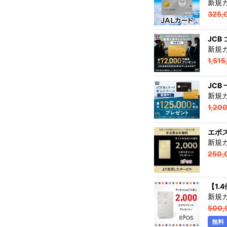
新規
325,
JCB
新規
1,51
JCB
新規
1,20
エポ
新規
250,
【1
新規
500,
無料