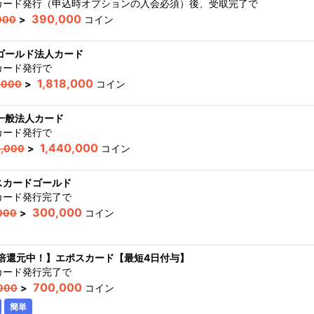
カード発行（申込時オプションの入会必須）後、受取完了
で
390,000
000
>
コイン
 ゴールド法人カード
カード発行
で
1,818,000
5,000
>
コイン
 一般法人カード
カード発行
で
1,440,000
0,000
>
コイン
スカードゴールド
カード発行完了
で
300,000
000
>
コイン
.4倍還元中！】エポスカード【最短4日付与】
カード発行完了
で
700,000
000
>
コイン
簡単