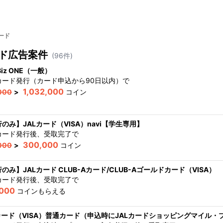
ード
ド
広告案件
(
96
件)
Biz ONE（一般）
カード発行（カード申込から90日以内）
で
1,032,000
000
>
コイン
のみ】JALカード（VISA）navi【学生専用】
カード発行後、受取完了
で
300,000
000
>
コイン
のみ】JALカード CLUB-Aカード/CLUB-Aゴールドカード（VISA）
カード発行後、受取完了
で
,000
コインもらえる
Lカード（VISA）普通カード（申込時にJALカードショッピングマイル