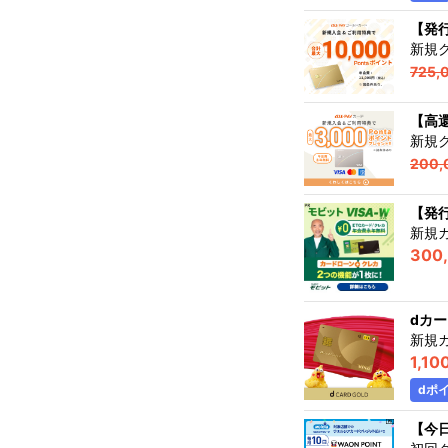
【発行
新規
725,
【高還
新規
200,
【発行
新規
300
dカー
新規カ
1,10
dポ
【今