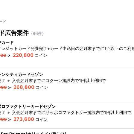
ード
ド
広告案件
(
96
件)
ジカード
クレジットカード発券完了+カード申込日の翌月末までに1回以上のご利
220,800
000
>
コイン
ーンシティカードセゾン
完了 ＋ 入会翌月末までにコクーン施設内で1円以上利用
で
268,800
000
>
コイン
ポロファクトリーカードセゾン
完了 ＋ 入会翌月末までにサッポロファクトリー施設内で1円以上利用
で
273,600
000
>
コイン
o Pay Balance(オリコペイバランス)