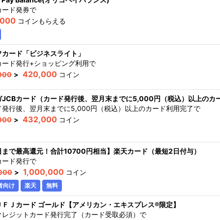
カード発券
で
,000
コインもらえる
フカード「ビジネスライト」
カード発行+ショッピング利用
で
420,000
000
>
コイン
ガJCBカード（カード発行後、翌月末までに5,000円（税込）以上のカ
ド発行後、翌月末までに5,000円（税込）以上のカード利用完了
で
432,000
000
>
コイン
日まで最高還元！合計10700円相当】楽天カード（最短2日付与）
カード発行
で
1,000,000
000
>
コイン
者向け
楽天
無料
ＵＦＪカード ゴールド【アメリカン・エキスプレス®限定】
クレジットカード発行完了（カード受取必須）
で