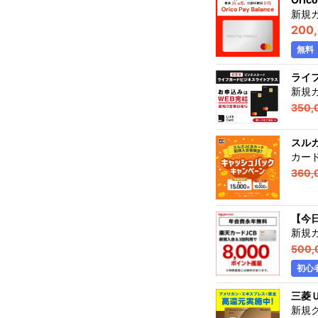
新規
200
無料
ライ
新規
350,
スル
カー
360,
【今
新規
500,
初心
三菱
新規