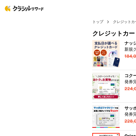
トップ
クレジットカ
クレジットカー
ナッ
新規
184,
コク
発券
224,
サッ
発券
228,
Oric