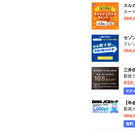
スルガ
カー
360,
セゾ
クレ
350,
三井住
新規
850
Vポ
【年
新規
300,
無料