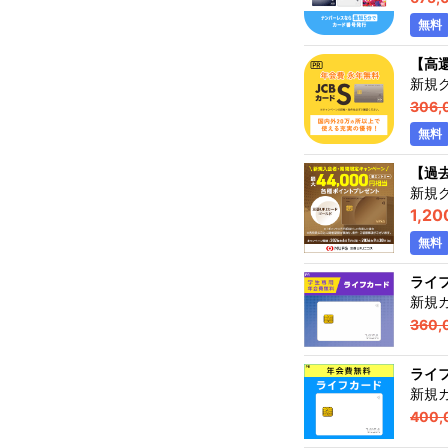
無料
【高還
新規
306,
無料
【過
新規
1,20
無料
ライ
新規
360,
ライ
新規
400,