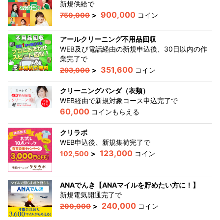
新規供給
で
900,000
750,000
>
コイン
アールクリーニング不用品回収
WEB及び電話経由の新規申込後、30日以内の作
業完了
で
351,600
293,000
>
コイン
クリーニングパンダ（衣類）
WEB経由で新規対象コース申込完了
で
60,000
コインもらえる
クリラボ
WEB申込後、新規集荷完了
で
123,000
102,500
>
コイン
ANAでんき【ANAマイルを貯めたい方に！】
新規電気開通完了
で
240,000
200,000
>
コイン