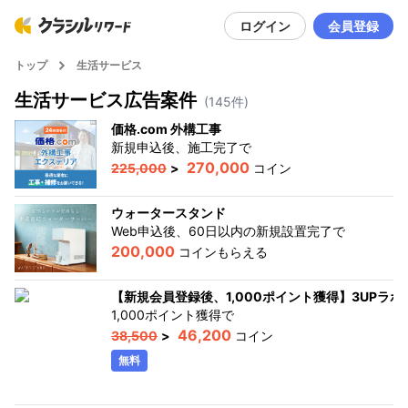
ログイン
会員登録
トップ
生活サービス
生活サービス
広告案件
(
145
件)
価格.com 外構工事
新規申込後、施工完了
で
270,000
225,000
>
コイン
ウォータースタンド
Web申込後、60日以内の新規設置完了
で
200,000
コインもらえる
【新規会員登録後、1,000ポイント獲得】3UPラボ
1,000ポイント獲得
で
46,200
38,500
>
コイン
無料