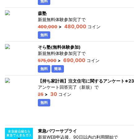
無料
森塾
新規無料体験参加完了
で
480,000
400,000
>
コイン
無料
そら塾(無料体験参加)
新規無料体験参加完了
で
690,000
575,000
>
コイン
無料
簡単
【持ち家計画】注文住宅に関するアンケート※23歳
アンケート回答完了（新規）
で
30
25
>
コイン
無料
東急パワーサプライ
新規WEB申込後、90日以内の利用開始
で