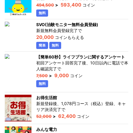
593,400
494,500
>
コイン
無料
SVO(治験モニター無料会員登録)
新規無料会員登録完了
で
20,000
コインもらえる
簡単
無料
【簡単60秒】ライフプランに関するアンケート
初回アンケート回答完了後、10日以内に電話で本
人確認完了
で
9,000
7,500
>
コイン
無料
お得生活館
新規登録後、1,078円コース（税込）登録、キャ
リア決済完了
で
62,400
52,000
>
コイン
みんな電力