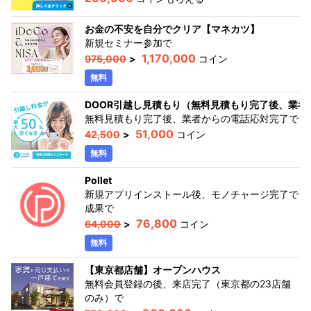
お金の不安を自分でクリア【マネカツ】
新規セミナー参加
で
1,170,000
975,000
>
コイン
無料
DOOR引越し見積もり（無料見積もり完了後、業者
無料見積もり完了後、業者からの電話応対完了
で
51,000
42,500
>
コイン
無料
Pollet
新規アプリインストール後、モノチャージ完了で
成果
で
76,800
64,000
>
コイン
無料
【東京都店舗】オープンハウス
無料会員登録の後、来店完了（東京都の23店舗
のみ）
で