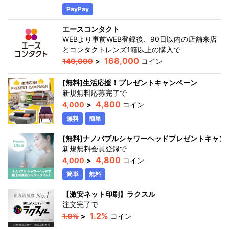
PayPay
エースコンタクト
WEBより事前WEB登録後、90日以内の店舗来店
とコンタクトレンズ1箱以上の購入
で
168,000
140,000
>
コイン
[無料]生活応援！プレゼントキャンペーン
新規無料応募完了
で
4,800
4,000
>
コイン
無料
簡単
[無料]ナノバブルシャワーヘッドプレゼントキャン
新規無料会員登録
で
4,800
4,000
>
コイン
簡単
無料
【激安ネット印刷】ラクスル
注文完了
で
1.2%
1.0%
>
コイン