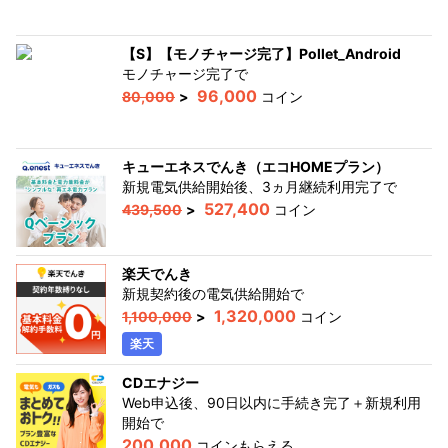
【S】【モノチャージ完了】Pollet_Android
モノチャージ完了
で
96,000
80,000
>
コイン
キューエネスでんき（エコHOMEプラン）
新規電気供給開始後、3ヵ月継続利用完了
で
527,400
439,500
>
コイン
楽天でんき
新規契約後の電気供給開始
で
1,320,000
1,100,000
>
コイン
楽天
CDエナジー
Web申込後、90日以内に手続き完了＋新規利用
開始
で
200,000
コインもらえる