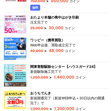
900,000
750,000
>
コイン
無料
おたより本舗の喪中はがき印刷
注文完了
で
30,000
25,000
>
コイン
ワッピー（携帯買取）
Web申込後、買取成立完了
で
48,000
40,000
>
コイン
関東害獣駆除センター【ハウスガード24】
新規駆除施工完了
で
1,440,000
1,200,000
>
コイン
おうちでんき
新規開通完了（新規WEB申込＋30日以内の開通
完了）
で
1,200,000
1,000,000
>
コイン