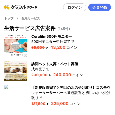
ログイン
会員登録
トップ
生活サービス
生活サービス
広告案件
(
145
件)
Cerafilm500円モニター
500円モニター申込完了
で
43,200
36,000
>
コイン
訪問ペット火葬・ペット葬儀
成約完了
で
240,000
200,000
>
コイン
【新規設置完了と初回の水の受け取り】コスモウォ
ウォーターサーバーの新規設置と初回の水の受け
取り
で
225,000
187,500
>
コイン