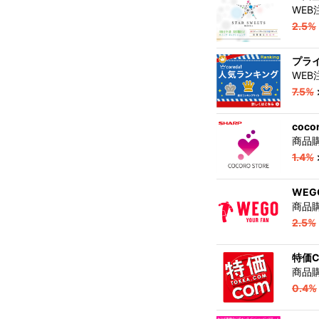
WE
2.5%
プラ
WE
7.5%
coc
商品
1.4%
WEGO
商品
2.5%
特価C
商品
0.4%