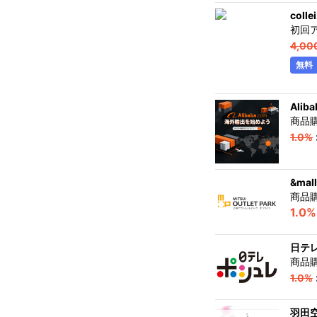
col
初回
4,00
無料
Ali
商品
1.0%
&ma
商品
1.0%
日テ
商品
1.0%
羽田空