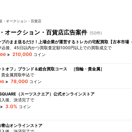
販・オークション・百貨店
・オークション・百貨店
広告案件
(
50
件)
ーブのまま送るだけ！上場企業が運営するトレカの宅配買取【古本市場
申込後、45日以内かつ買取査定額1000円以上での買取成立
で
210,000
000
>
コイン
ットオフ」ブランド＆総合買取コース ［指輪・貴金属］
・貴金属買取申込
で
78,000
00
>
コイン
T SQUARE（スーツスクエア）公式オンラインストア
購入後、決済完了
で
3.0%
>
コイン
の青山オンラインストア
購入後、決済完了
で