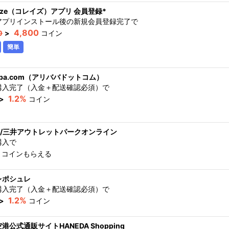
leize（コレイズ）アプリ 会員登録*
アプリインストール後の新規会員登録完了
で
4,800
0
>
コイン
簡単
baba.com（アリババドットコム）
購入完了（入金＋配送確認必須）
で
1.2%
>
コイン
ll/三井アウトレットパークオンライン
購入
で
コインもらえる
レポシュレ
購入完了（入金＋配送確認必須）
で
1.2%
>
コイン
港公式通販サイトHANEDA Shopping