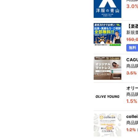
3.0
【楽
新規
150,
無料
CAG
商品
3.5%
オリ
商品
1.5%
col
商品
1.2%