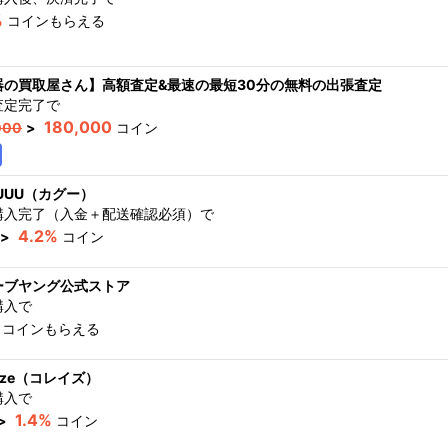
%
コインもらえる
器の買取屋さん】高額査定&最速の最短30分の無料の出張査定
査定完了
で
180,000
000
>
コイン
UUU（カグー）
購入完了（入金＋配送確認必須）
で
4.2%
>
コイン
ーブヤング公式ストア
購入
で
コインもらえる
leize（コレイズ）
購入
で
1.4%
>
コイン