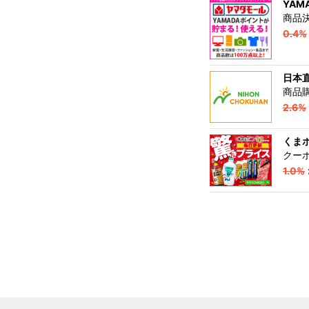
YAM
商品
0.4%
日本
商品
2.6%
くまポ
クー
1.0%