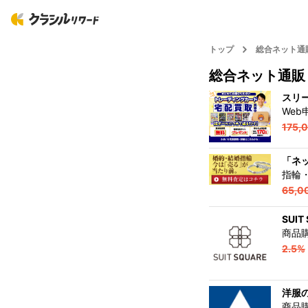
トップ
総合ネット通
総合ネット通販
スリ
Web
175,
「ネ
指輪
65,0
SUI
商品
2.5%
洋服
商品