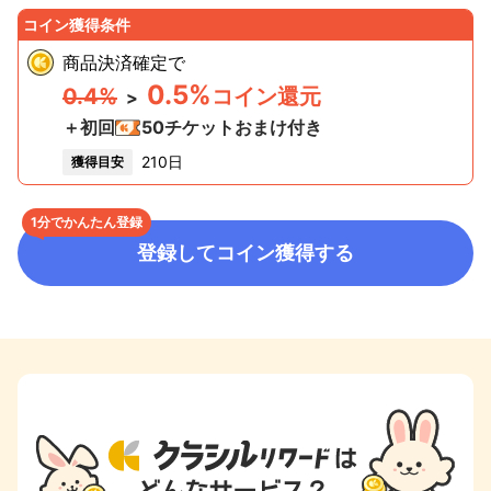
コイン獲得条件
商品決済確定
で
0.5%
0.4%
コイン還元
>
＋初回
50
チケットおまけ付き
210日
獲得目安
1分でかんたん登録
登録してコイン獲得する