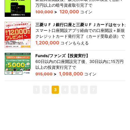
万円以上の暗号資産取引完了
で
120,000
100,000
>
コイン
三菱ＵＦＪ銀行口座と三菱ＵＦＪカードはセットが
スマート口座開設アプリ経由での口座開設＋新規
クレジットカード発行完了（カード受取必須）
で
1,200,000
コインもらえる
Funds/ファンズ【投資実行】
60日以内の口座開設完了後、30日以内に15万円
以上の投資実行完了
で
1,098,000
915,000
>
コイン
1
2
3
4
5
6
7