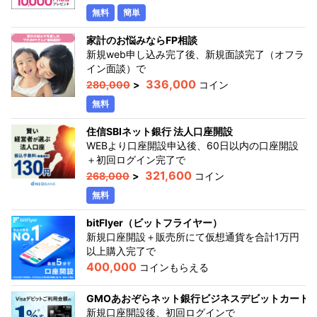
無料
簡単
家計のお悩みならFP相談
新規web申し込み完了後、新規面談完了（オフラ
イン面談）
で
336,000
280,000
>
コイン
無料
住信SBIネット銀行 法人口座開設
WEBより口座開設申込後、60日以内の口座開設
＋初回ログイン完了
で
321,600
268,000
>
コイン
無料
bitFlyer（ビットフライヤー）
新規口座開設＋販売所にて仮想通貨を合計1万円
以上購入完了
で
400,000
コインもらえる
GMOあおぞらネット銀行ビジネスデビットカード
新規口座開設後、初回ログイン
で