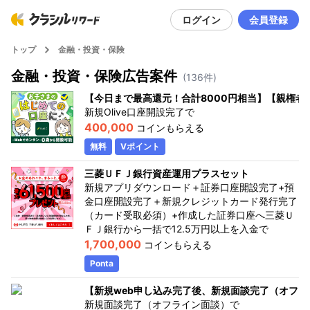
ログイン
会員登録
トップ
金融・投資・保険
金融・投資・保険
広告案件
(
136
件)
【今日まで最高還元！合計8000円相当】【親権者さ
新規Olive口座開設完了
で
400,000
コインもらえる
無料
Vポイント
三菱ＵＦＪ銀行資産運用プラスセット
新規アプリダウンロード＋証券口座開設完了+預
金口座開設完了＋新規クレジットカード発行完了
（カード受取必須）+作成した証券口座へ三菱Ｕ
ＦＪ銀行から一括で12.5万円以上を入金
で
1,700,000
コインもらえる
Ponta
【新規web申し込み完了後、新規面談完了（オフ
新規面談完了（オフライン面談）
で