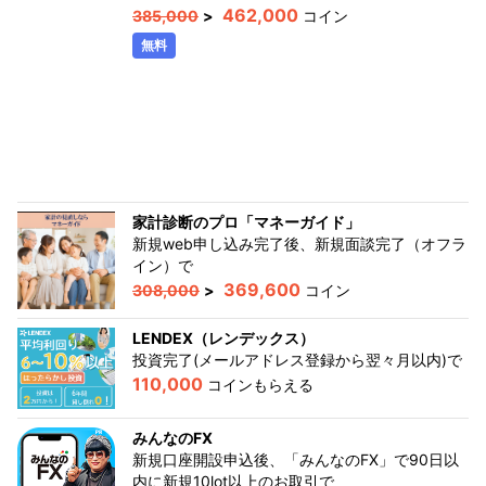
462,000
385,000
>
コイン
無料
家計診断のプロ「マネーガイド」
新規web申し込み完了後、新規面談完了（オフラ
イン）
で
369,600
308,000
>
コイン
LENDEX（レンデックス）
投資完了(メールアドレス登録から翌々月以内)
で
110,000
コインもらえる
みんなのFX
新規口座開設申込後、「みんなのFX」で90日以
内に新規10lot以上のお取引
で