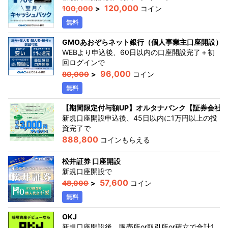
120,000
100,000
>
コイン
無料
GMOあおぞらネット銀行（個人事業主口座開設）
WEBより申込後、60日以内の口座開設完了＋初
回ログイン
で
96,000
80,000
>
コイン
無料
【期間限定付与額UP】オルタナバンク【証券会社
新規口座開設申込後、45日以内に1万円以上の投
資完了
で
888,800
コインもらえる
松井証券 口座開設
新規口座開設
で
57,600
48,000
>
コイン
無料
OKJ
新規口座開設後、販売所or取引所or積立で合計1