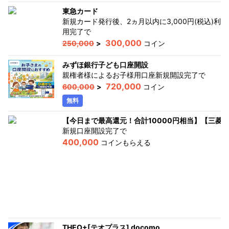
東急カード
新規カード発行後、2ヵ月以内に3,000円(税込)利
用完了
で
300,000
250,000
>
コイン
みずほ銀行子ども口座開設
親権者様によるお子様用口座新規開設完了
で
720,000
600,000
>
コイン
無料
【今日まで最高還元！合計10000円相当】【三菱
新規口座開設完了
で
400,000
コインもらえる
THEO+[テオプラス] docomo