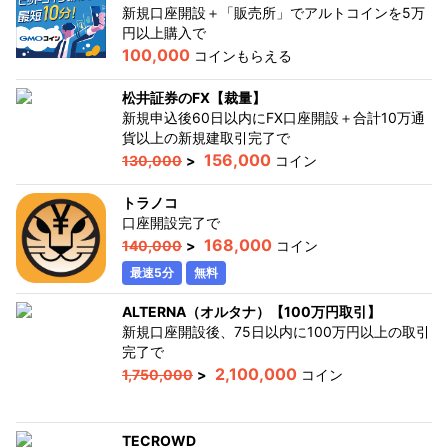
新規口座開設＋「販売所」でアルトコインを5万
円以上購入
で
100,000
コインもらえる
松井証券のFX【裁量】
新規申込後60日以内にFX口座開設＋合計10万通
貨以上の新規建取引完了
で
156,000
130,000
>
コイン
トラノコ
口座開設完了
で
168,000
140,000
>
コイン
最速5分
無料
ALTERNA（オルタナ）【100万円取引】
新規口座開設後、75日以内に100万円以上の取引
完了
で
2,100,000
1,750,000
>
コイン
TECROWD