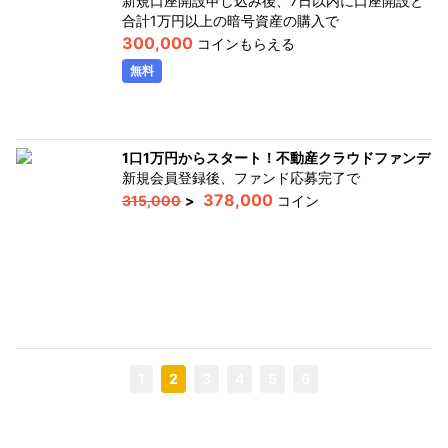
新規口座開設申し込み後、7日以内に口座開設と
合計1万円以上の暗号資産の購入
で
300,000
コインもらえる
無料
1口1万円からスタート！不動産クラウドファンディン
新規会員登録後、ファンド応募完了
で
378,000
315,000
>
コイン
1
2
3
4
5
6