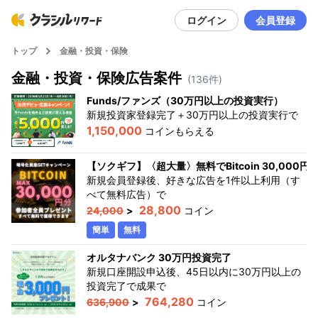
ログイン
会員登録
トップ
金融・投資・保険
金融・投資・保険
広告案件
(
136
件)
Funds/ファンズ（30万円以上の投資実行）
新規投資家登録完了＋30万円以上の投資実行
で
1,150,000
コインもらえる
【ソクギフ】〈超大量〉無料でBitcoin 30,000
新規会員登録後、好きな広告を1件以上利用（す
べて無料広告）
で
28,800
24,000
>
コイン
簡単
無料
オルタナバンク 30万円投資完了
新規口座開設申込後、45日以内に30万円以上の
投資完了で成果
で
764,280
636,900
>
コイン