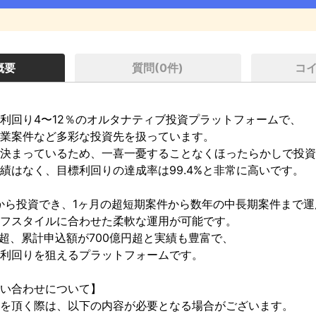
概要
質問(
0
件)
コ
利回り4〜12％のオルタナティブ投資プラットフォームで、

業案件など多彩な投資先を扱っています。

決まっているため、一喜一憂することなくほったらかしで投資
績はなく、目標利回りの達成率は99.4%と非常に高いです。

から投資でき、1ヶ月の超短期案件から数年の中長期案件まで運
フスタイルに合わせた柔軟な運用が可能です。

超、累計申込額が700億円超と実績も豊富で、

利回りを狙えるプラットフォームです。

い合わせについて】

を頂く際は、以下の内容が必要となる場合がございます。
