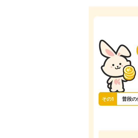
その1
普段の