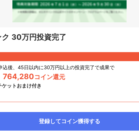
ク 30万円投資完了
申込後、45日以内に30万円以上の投資完了で成果
で
764,280
コイン還元
>
チケットおまけ付き
日
登録してコイン獲得する