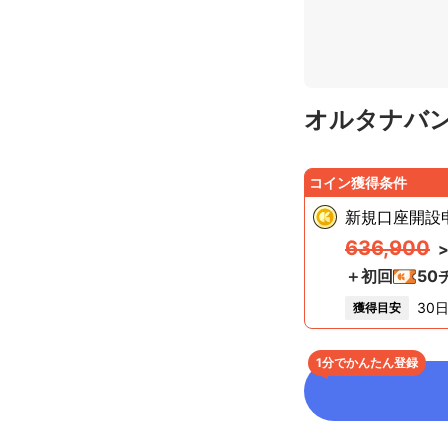
オルタナバン
コイン獲得条件
新規口座開設
636,900
＋初回
50
30
獲得目安
1分でかんたん登録