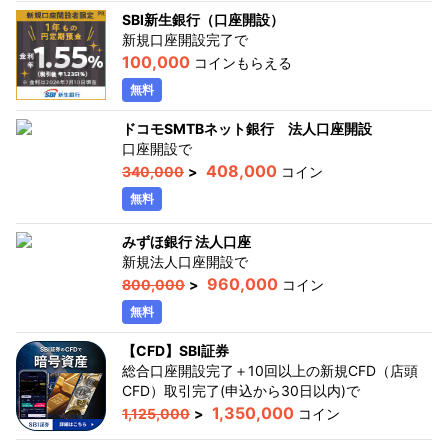
SBI新生銀行（口座開設）
新規口座開設完了
で
100,000
コインもらえる
無料
ドコモSMTBネット銀行 法人口座開設
口座開設
で
408,000
340,000
>
コイン
無料
みずほ銀行 法人口座
新規法人口座開設
で
960,000
800,000
>
コイン
無料
【CFD】SBI証券
総合口座開設完了＋10回以上の新規CFD（店頭
CFD）取引完了(申込から30日以内)
で
1,350,000
1,125,000
>
コイン