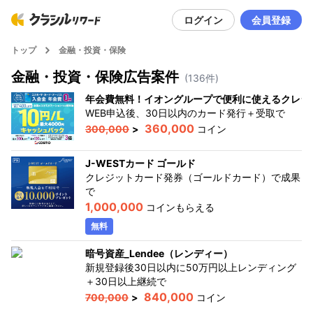
ログイン
会員登録
トップ
金融・投資・保険
金融・投資・保険
広告案件
(
136
件)
年会費無料！イオングループで便利に使えるクレジ
WEB申込後、30日以内のカード発行＋受取
で
360,000
300,000
>
コイン
J-WESTカード ゴールド
クレジットカード発券（ゴールドカード）で成果
で
1,000,000
コインもらえる
無料
暗号資産_Lendee（レンディー）
新規登録後30日以内に50万円以上レンディング
＋30日以上継続
で
840,000
700,000
>
コイン