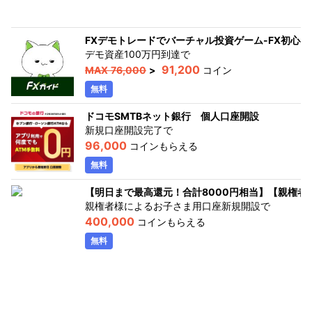
FXデモトレードでバーチャル投資ゲーム-FX初心者ガ
デモ資産100万円到達
で
91,200
MAX
76,000
>
コイン
無料
ドコモSMTBネット銀行 個人口座開設
新規口座開設完了
で
96,000
コインもらえる
無料
【明日まで最高還元！合計8000円相当】【親権
親権者様によるお子さま用口座新規開設
で
400,000
コインもらえる
無料