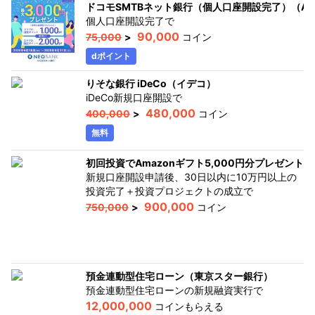
ドコモSMTBネット銀行（個人口座開設完了）（And
個人口座開設完了
で
90,000
75,000
>
コイン
dポイント
りそな銀行 iDeCo（イデコ）
iDeCo新規口座開設
で
480,000
400,000
>
コイン
無料
初回投資でAmazonギフト5,000円分プレゼント
新規口座開設申請後、30日以内に10万円以上の
投資完了＋投資プロジェクトの成立
で
900,000
750,000
>
コイン
預金連動型住宅ローン（東京スター銀行）
預金連動型住宅ローンの新規融資実行
で
12,000,000
コインもらえる