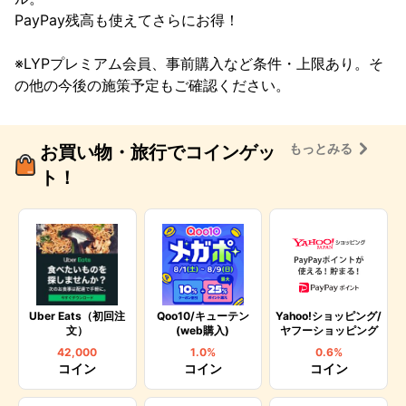
PayPay残高も使えてさらにお得！

※LYPプレミアム会員、事前購入など条件・上限あり。そ
の他の今後の施策予定もご確認ください。
もっとみる
お買い物・旅行でコインゲッ
ト！
Uber Eats（初回注
Qoo10/キューテン
Yahoo!ショッピング/
文）
(web購入)
ヤフーショッピング
42,000
1.0%
0.6%
コイン
コイン
コイン