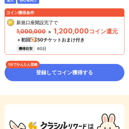
楽天
初心者向け
コイン獲得条件
新規口座開設完了
で
1,200,000
1,000,000
コイン還元
>
＋初回
50
チケットおまけ付き
60日
獲得目安
1分でかんたん登録
登録してコイン獲得する