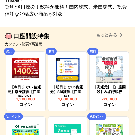
◎NISA口座の手数料が無料！国内株式、米国株式、投資
信託など幅広い商品が対象！
もっとみる
口座開設特集
カンタン×確実×高還元！
楽天
無料
無料
【今日まで1.2倍還
【明日まで1.6倍還
【高還元】【口座開
元】楽天証券【口座開
元】SBI証券【口座開
設】みずほ銀行
設のみ】
設】
1,200,000
1,600,000
720,000
コイン
コイン
コイン
Vポイント
Vポイント