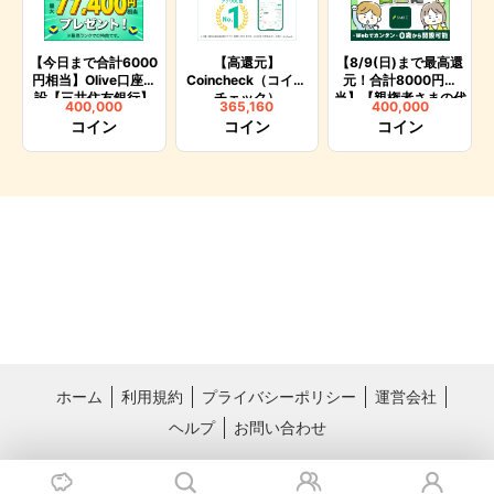
【今日まで合計6000
【高還元】
【8/9(日)まで最高還
円相当】Olive口座開
Coincheck（コイン
元！合計8000円相
設【三井住友銀行】
チェック）
当】【親権者さまの代
400,000
365,160
400,000
理申込専用】三井住友
コイン
コイン
コイン
銀行Oliveお子さま用
口座（リピートOK）
ホーム
利用規約
プライバシーポリシー
運営会社
ヘルプ
お問い合わせ
おすすめサービス
料理レシピ動画サービス クラシル
国内最大級のライフスタイル情報サー