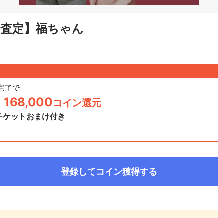
り査定】福ちゃん
完了
で
168,000
コイン還元
チケットおまけ付き
日
登録してコイン獲得する