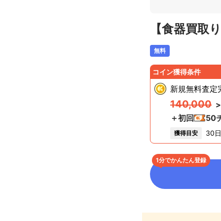
【食器買取
無料
コイン獲得条件
新規無料査定
140,000
>
＋初回
50
30
獲得目安
1分でかんたん登録