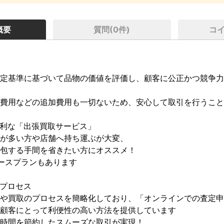
概要
質問(
0
件)
コ
定基準に基づいて品物の価値を評価し、顧客に公正かつ競争力
費用などの追加費用も一切ないため、安心して取引を行うこと
利な「出張買取サービス」

が多い方や店舗へ持ち運ぶが大変、

包する手間を省きたい方にオススメ！

ースプランもあります

プロセス

や買取のプロセスを簡略化しており、「オンラインでの査定申
顧客にとって利便性の高い方法を提供しています

時間を節約したスムーズな取引が実現！
