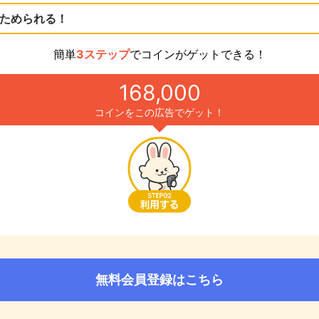
ためられる！
簡単
3ステップ
でコインがゲットできる！
168,000
コインをこの広告でゲット！
無料会員登録はこちら