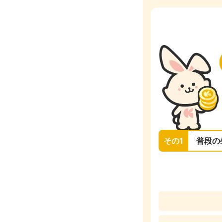
その1
普段の