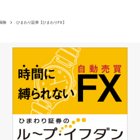
保険
ひまわり証券【ひまわりFX】