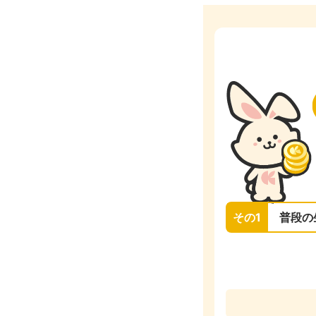
その1
普段の