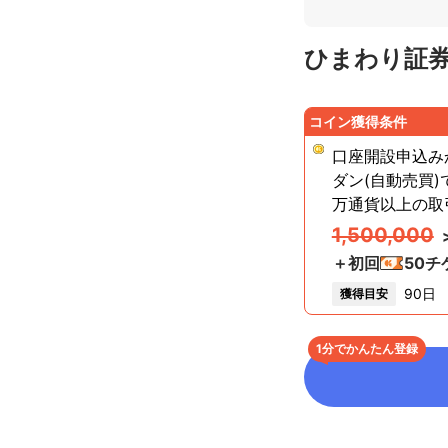
ひまわり証券
コイン獲得条件
口座開設申込み
ダン(自動売買)
万通貨以上の取
1,500,000
＋初回
50
チ
90日
獲得目安
1分でかんたん登録