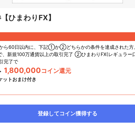
【ひまわりFX】
から60日以内に、下記①か②どちらかの条件を達成された方
で、新規100万通貨以上の取引完了 ②ひまわりFX(レギュラー口
引完了
で
1,800,000
コイン還元
>
ケットおまけ付き
登録してコイン獲得する