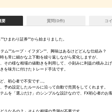
概要
質問(
0
件)
コ
""ひまわり証券""から始まりました。

テム""ループ・イフダン""、興味はあるけどどんな仕組み？

時も常に細かな上下動を繰り返しながら変化しますが、

、その様な相場の値動きを利用して、小刻みに利益の積み上げ
きを味方に付けたトレード手法です。

ど、初心者で不安です…。

、予め設定したルールに沿って自動で売買をしてくれます。

テムを「選ぶだけ」のシンプルな設計なので、FX初心者のお
どうなるの？」そんな相場の予測が不要です。
