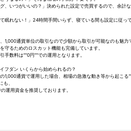
グ、いつがいいの？」決められた設定で売買するので、余計な
て眠れない！」24時間手間いらず、寝ている間も設定に従っ
、1,000通貨単位の取引なので少額から取引が可能なのも魅力で
を守るためのロスカット機能も完備しています。

手数料は""0円""での運用となります。

イフダン いくらから始められるの？

の1,000通貨で運用した場合、相場の急激な動き等から起こる"
にも、

上での運用資金を推奨しております。