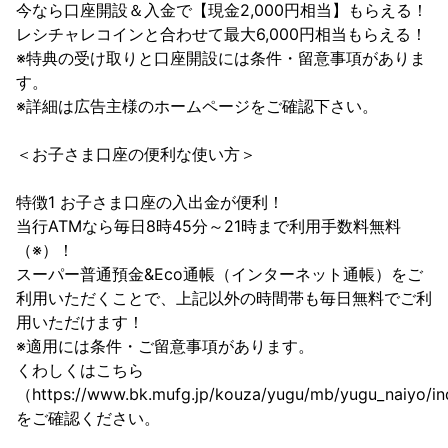
今なら口座開設＆入金で【現金2,000円相当】もらえる！

レシチャレコインと合わせて最大6,000円相当もらえる！

※特典の受け取りと口座開設には条件・留意事項がありま
す。

※詳細は広告主様のホームページをご確認下さい。

＜お子さま口座の便利な使い方＞

特徴1 お子さま口座の入出金が便利！

当行ATMなら毎日8時45分～21時まで利用手数料無料
（※）！

スーパー普通預金&Eco通帳（インターネット通帳）をご
利用いただくことで、上記以外の時間帯も毎日無料でご利
用いただけます！

※適用には条件・ご留意事項があります。

くわしくはこちら
（https://www.bk.mufg.jp/kouza/yugu/mb/yugu_naiyo/i
をご確認ください。
