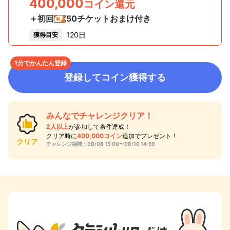
400,000
コイン還元
＋初回
50
チケットおまけ付き
120日
獲得目安
1分でかんたん登録
登録してコイン獲得する
みんなでチャレンジクリア！
2
人以上
が参加して条件達成！
クリア時に
400,000
コイン
追加でプレゼント！
チャレンジ期間：
08/08 15:00〜08/10 14:59