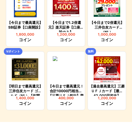
【今日まで最高還元】
【今日まで1.2倍還
【今日まで2倍還元】
SBI証券【口座開設】
元】楽天証券【口座開
三井住友カード
設のみ】
（NL）
1,800,000
1,200,000
1,000,000
コイン
コイン
コイン
Vポイント
無料
【明日まで最高還元】
【今日まで最高還元！
【過去最高還元】三菱
三井住友カード ゴー
合計10000円相当】
ＵＦＪカード【最大
ルド（NL）【年間
【三菱ＵＦＪ銀行】普
42,000円相当】
1,400,000
400,000
1,200,000
100万円ご利用で翌年
通預金口座開設
コイン
コイン
コイン
以降の年会費永年無
料】