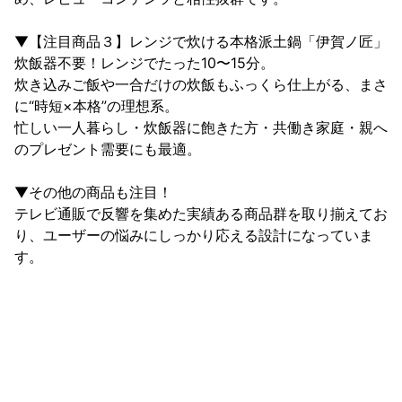
▼【注目商品３】レンジで炊ける本格派土鍋「伊賀ノ匠」

炊飯器不要！レンジでたった10〜15分。

炊き込みご飯や一合だけの炊飯もふっくら仕上がる、まさ
に“時短×本格”の理想系。

忙しい一人暮らし・炊飯器に飽きた方・共働き家庭・親へ
のプレゼント需要にも最適。

▼その他の商品も注目！

テレビ通販で反響を集めた実績ある商品群を取り揃えてお
り、ユーザーの悩みにしっかり応える設計になっていま
す。