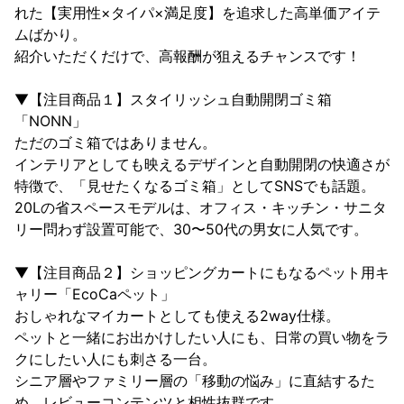
れた【実用性×タイパ×満足度】を追求した高単価アイテ
ムばかり。

紹介いただくだけで、高報酬が狙えるチャンスです！

▼【注目商品１】スタイリッシュ自動開閉ゴミ箱
「NONN」

ただのゴミ箱ではありません。

インテリアとしても映えるデザインと自動開閉の快適さが
特徴で、「見せたくなるゴミ箱」としてSNSでも話題。

20Lの省スペースモデルは、オフィス・キッチン・サニタ
リー問わず設置可能で、30〜50代の男女に人気です。

▼【注目商品２】ショッピングカートにもなるペット用キ
ャリー「EcoCaペット」

おしゃれなマイカートとしても使える2way仕様。

ペットと一緒にお出かけしたい人にも、日常の買い物をラ
クにしたい人にも刺さる一台。

シニア層やファミリー層の「移動の悩み」に直結するた
め、レビューコンテンツと相性抜群です。
