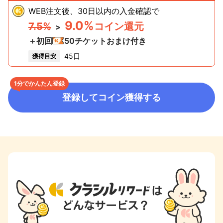
WEB注文後、30日以内の入金確認
で
9.0%
7.5%
コイン還元
>
＋初回
50
チケットおまけ付き
45日
獲得目安
1分でかんたん登録
登録してコイン獲得する