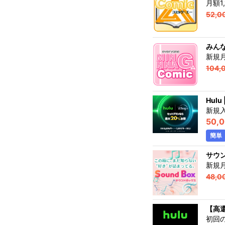
月額1
52,0
みんな
新規月
104,
Hulu
新規
50,
簡単
サウン
新規月
48,0
【高還
初回