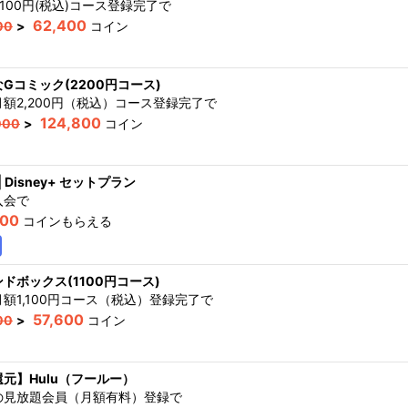
,100円(税込)コース登録完了
で
62,400
00
>
コイン
Gコミック(2200円コース)
額2,200円（税込）コース登録完了
で
124,800
000
>
コイン
 | Disney+ セットプラン
入会
で
000
コインもらえる
ドボックス(1100円コース)
額1,100円コース（税込）登録完了
で
57,600
00
>
コイン
元】Hulu（フールー）
の見放題会員（月額有料）登録
で