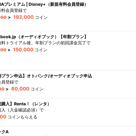
MAプレミアム | Disney+（新規有料会員登録）
有料会員登録
で
192,000
000
>
コイン
iobook.jp（オーディオブック）【年割プラン】
無料トライアル後、年割プランの初回課金完了
で
150,000
000
>
コイン
割プラン申込】オトバンク/オーディオブック申込
会員登録
で
60,000
00
>
コイン
購入】Renta！（レンタ）
購入（入金確認必須）
で
000
コインもらえる
ックA