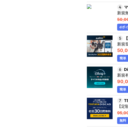
マ
新規
50,0
dポ
【
新規
50,
簡単
D
新規
90,
簡単
T
【定
95,0
無料