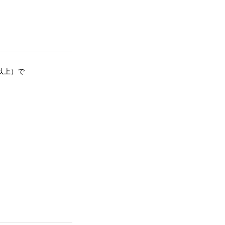
）
以上）
で