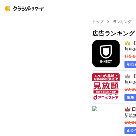
トップ
ランキング
広告ランキング
【
無料
115,
初心
【
無料
50,6
簡単
日
新規
50,0
dポ