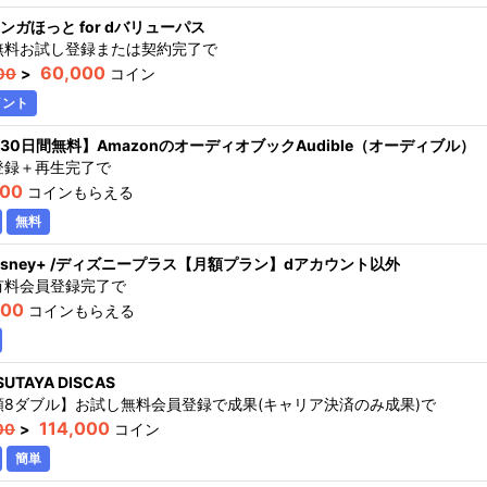
ンガほっと for dバリューパス
無料お試し登録または契約完了
で
60,000
00
>
コイン
イント
30日間無料】AmazonのオーディオブックAudible（オーディブル）
登録＋再生完了
で
000
コインもらえる
無料
isney+ /ディズニープラス【月額プラン】dアカウント以外
有料会員登録完了
で
000
コインもらえる
SUTAYA DISCAS
額8ダブル】お試し無料会員登録で成果(キャリア決済のみ成果)
で
114,000
00
>
コイン
簡単