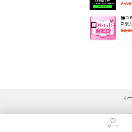
77,5
極コ
新規月
92,0
ホー
ホーム