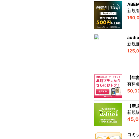
ABE
新規
160,
aud
新規
125,
【年
有料
50,0
【新規
新規
45,
コミ