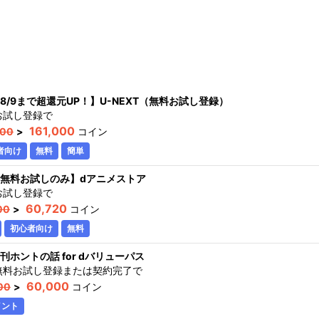
8/9まで超還元UP！】U-NEXT（無料お試し登録）
お試し登録
で
161,000
000
>
コイン
者向け
無料
簡単
無料お試しのみ】dアニメストア
お試し登録
で
60,720
00
>
コイン
初心者向け
無料
刊ホントの話 for dバリューパス
無料お試し登録または契約完了
で
60,000
00
>
コイン
イント