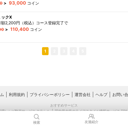
93,000
00
>
コイン
ミックX
額2,200円（税込）コース登録完了
で
110,400
00
>
コイン
1
2
3
4
5
ム
利用規約
プライバシーポリシー
運営会社
ヘルプ
お問い
おすすめサービス
料理レシピ動画サービス クラシル
国内最大級のライフスタイル情報サービス TRIL
友達紹介
検索
Copyright © Kurashiru, inc.