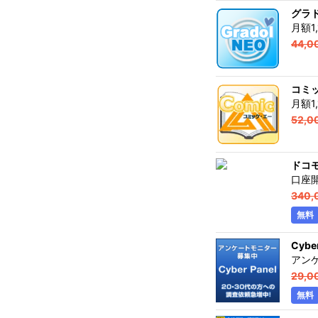
グラド
月額1
44,0
コミ
月額1
52,0
ドコ
口座
340,
無料
Cyb
アン
29,0
無料