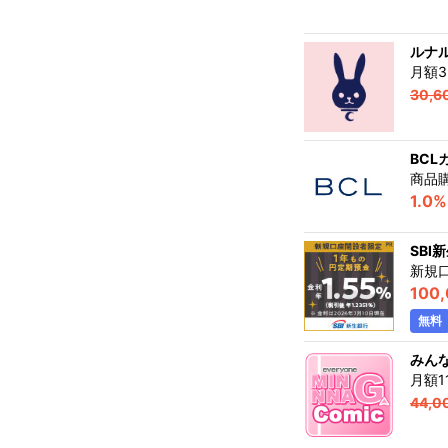
ルナ
月額
30,6
BCL
商品
1.0%
SBI
新規
100
無料
みんな
月額1
44,0