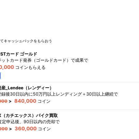
てキャッシュバックをもらおう
ESTカード ゴールド
ジットカード発券（ゴールドカード）で成果
で
0,000
コインもらえる
産_Lendee（レンディー）
登録後30日以内に50万円以上レンディング＋30日以上継続
で
840,000
000
>
コイン
IX（カチエックス）バイク買取
B査定申込後、90日以内の売却
で
360,000
000
>
コイン