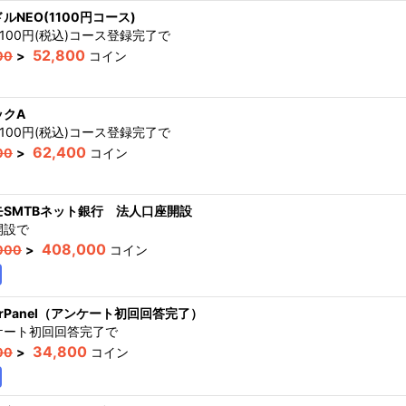
ルNEO(1100円コース)
,100円(税込)コース登録完了
で
52,800
00
>
コイン
ックA
,100円(税込)コース登録完了
で
62,400
00
>
コイン
モSMTBネット銀行 法人口座開設
開設
で
408,000
000
>
コイン
erPanel（アンケート初回回答完了）
ケート初回回答完了
で
34,800
00
>
コイン