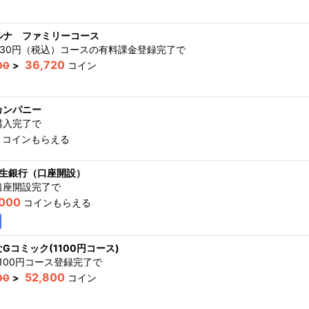
ルナ ファミリーコース
330円（税込）コースの有料課金登録完了
で
36,720
00
>
コイン
カンパニー
購入完了
で
コインもらえる
新生銀行（口座開設）
口座開設完了
で
,000
コインもらえる
Gコミック(1100円コース)
100円コース登録完了
で
52,800
00
>
コイン