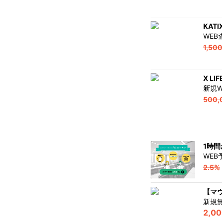
KAT
WE
1,50
X L
新規
500,
1時
WE
2.5%
【マ
新規
2,0