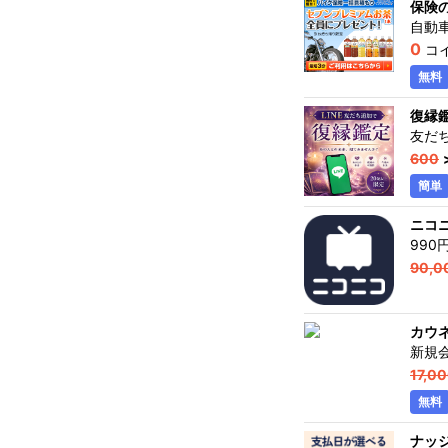
保険
自動
0
コ
無料
復縁
友だ
600
簡単
ニコ
990
90,0
カウ
新規
17,0
無料
ナッ