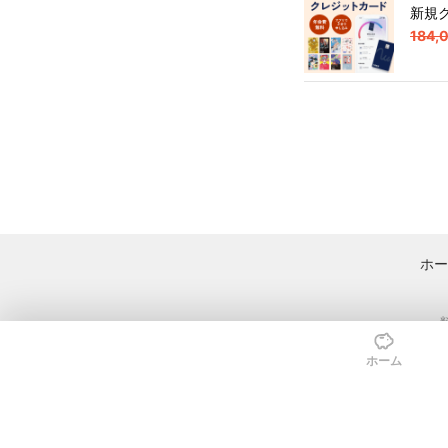
新規
184,
ホー
ホーム