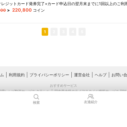
クレジットカード発券完了+カード申込日の翌月末までに1回以上のご利
220,800
000
>
コイン
1
2
3
4
5
ム
利用規約
プライバシーポリシー
運営会社
ヘルプ
お問い
おすすめサービス
料理レシピ動画サービス クラシル
国内最大級のライフスタイル情報サービス TRIL
友達紹介
検索
Copyright © Kurashiru, inc.