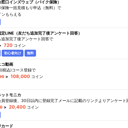
の窓口インズウェブ（バイク保険）
車保険一括見積もり申込（無料）
で
インもらえる
鑑定LINE（友だち追加完了後アンケート回答）
ち追加完了後アンケート回答
で
720
>
コイン
初心者向け
無料
ニコ動画
円(税込)コース登録
で
108,000
00
>
コイン
ネットモニカ
会員登録後、30日以内に登録完了メールに記載のリンクよりアンケート
20,400
00
>
コイン
ジカード