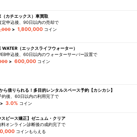
IX（カチエックス）車買取
B査定申込後、90日以内の売却
で
1,800,000
0,000
>
コイン
IFE WATER（エックスライフウォーター）
WEB申込後、60日以内のウォーターサーバー設置
で
600,000
000
>
コイン
間から借りられる！多目的レンタルスペース予約【カシカシ】
B予約後、60日以内の利用完了
で
3.0%
>
コイン
ウスピース矯正】ゼニュム・クリア
無料オンライン診断後の成約完了
で
00,000
コインもらえる