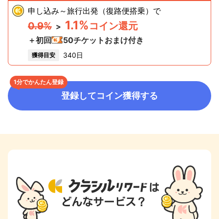
申し込み～旅行出発（復路便搭乗）
で
1.1%
0.9%
コイン還元
>
＋初回
50
チケットおまけ付き
340日
獲得目安
1分でかんたん登録
登録してコイン獲得する