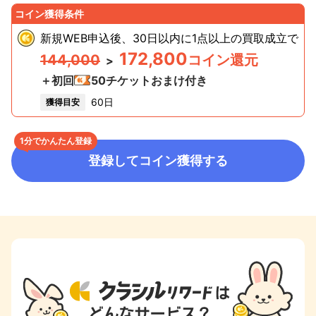
コイン獲得条件
新規WEB申込後、30日以内に1点以上の買取成立
で
172,800
144,000
コイン還元
>
＋初回
50
チケットおまけ付き
60日
獲得目安
1分でかんたん登録
登録してコイン獲得する