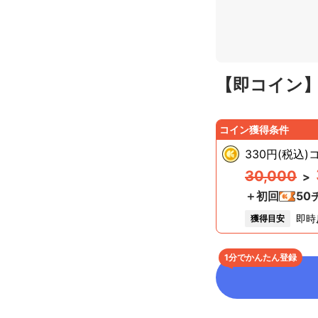
【即コイン】d
コイン獲得条件
330円(税込)
30,000
>
＋初回
50
即時
獲得目安
1分でかんたん登録