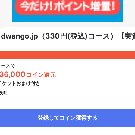
wango.jp（330円(税込)コース）【
コース
で
36,000
コイン還元
チケットおまけ付き
反映
登録してコイン獲得する