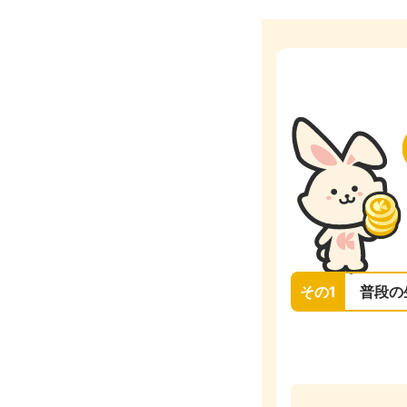
その1
普段の