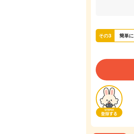
その3
簡単に