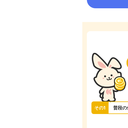
その1
普段の