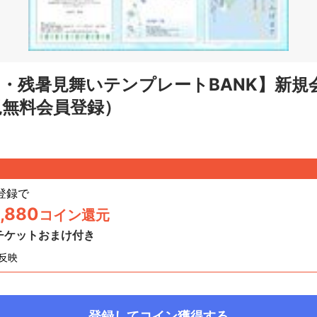
・残暑見舞いテンプレートBANK】新規
規無料会員登録）
登録
で
,880
コイン還元
チケットおまけ付き
反映
登録してコイン獲得する