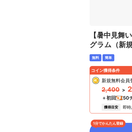
【暑中見舞い
グラム（新
無料
簡単
コイン獲得条件
新規無料会員
2
2,400
>
＋初回
50
即時
獲得目安
1分でかんたん登録