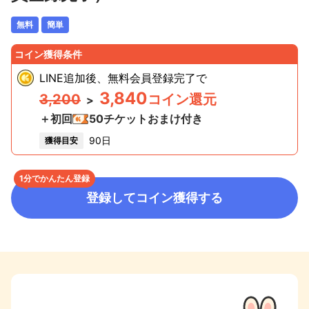
無料
簡単
コイン獲得条件
LINE追加後、無料会員登録完了
で
3,840
3,200
コイン還元
>
＋初回
50
チケットおまけ付き
90日
獲得目安
1分でかんたん登録
登録してコイン獲得する