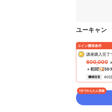
ユーキャン
コイン獲得条件
講座購入完了
600,000
＋初回
50
60
獲得目安
1分でかんたん登録