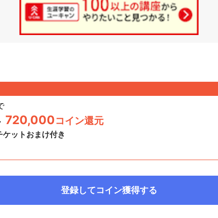
で
720,000
コイン還元
>
チケットおまけ付き
日
登録してコイン獲得する