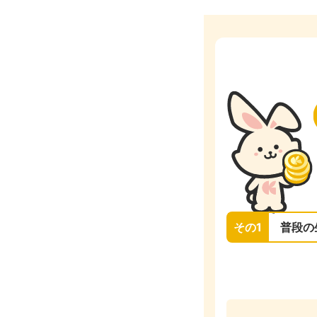
その1
普段の