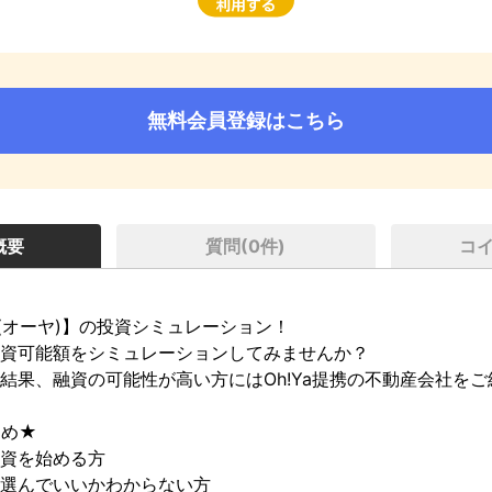
無料会員登録はこちら
概要
質問(
0
件)
コ
a(オーヤ)】の投資シミュレーション！

資可能額をシミュレーションしてみませんか？

結果、融資の可能性が高い方にはOh!Ya提携の不動産会社をご
め★

資を始める方

選んでいいかわからない方
