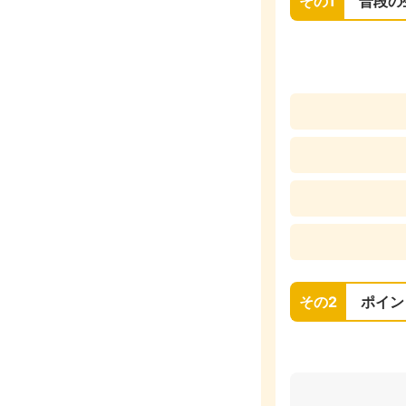
その1
普段の
その2
ポイン