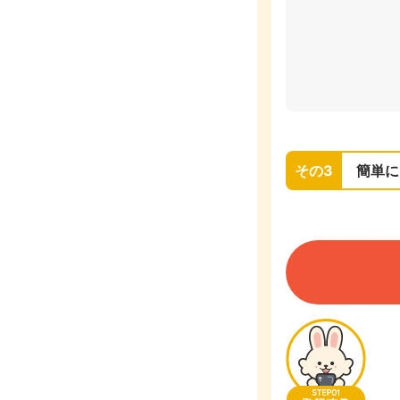
その3
簡単に