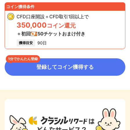
コイン獲得条件
CFD口座開設＋CFD取引1回以上
で
350,000
コイン還元
＋初回
50
チケットおまけ付き
90日
獲得目安
1分でかんたん登録
登録してコイン獲得する