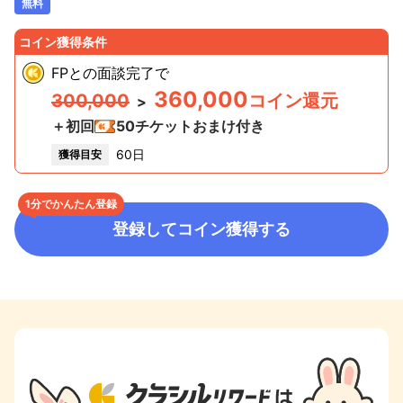
無料
コイン獲得条件
FPとの面談完了
で
360,000
300,000
コイン還元
>
＋初回
50
チケットおまけ付き
60日
獲得目安
1分でかんたん登録
登録してコイン獲得する