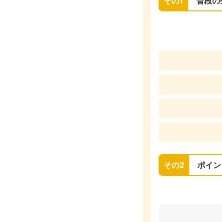
その1
普段の
その2
ポイン