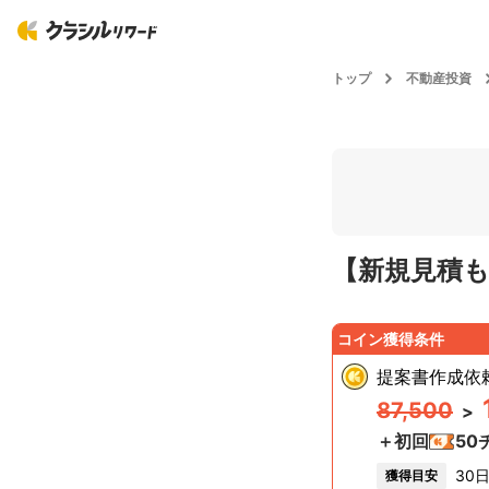
トップ
不動産投資
【新規見積もり
コイン獲得条件
提案書作成依
87,500
>
＋初回
50
30
獲得目安