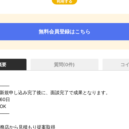
無料会員登録はこちら
概要
質問(
0
件)
コ
───

新規申し込み完了後に、面談完了で成果となります。

0日

K

───

務店から見積もり提案取得
