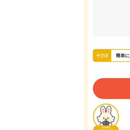
その3
簡単に