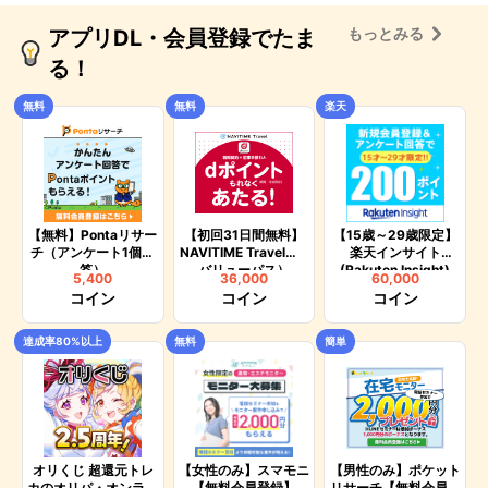
もっとみる
アプリDL・会員登録でたま
る！
無料
無料
楽天
【無料】Pontaリサー
【初回31日間無料】
【15歳～29歳限定】
チ（アンケート1個回
NAVITIME Travel（d
楽天インサイト
答）
バリューパス）
(Rakuten Insight)
5,400
36,000
60,000
【アンケートに3回回
コイン
コイン
コイン
答】
達成率80%以上
無料
簡単
オリくじ 超還元トレ
【女性のみ】スマモニ
【男性のみ】ポケット
カのオリパ・オンライ
【無料会員登録】
リサーチ【無料会員登