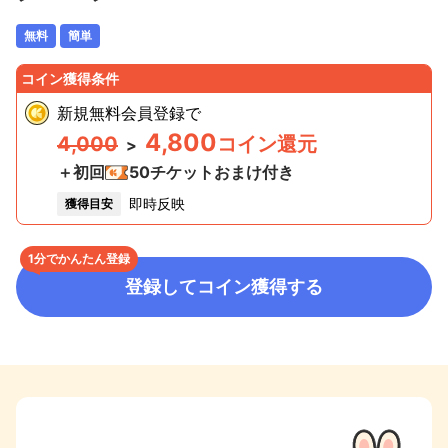
無料
簡単
コイン獲得条件
新規無料会員登録
で
4,800
4,000
コイン還元
>
＋初回
50
チケットおまけ付き
即時反映
獲得目安
1分でかんたん登録
登録してコイン獲得する