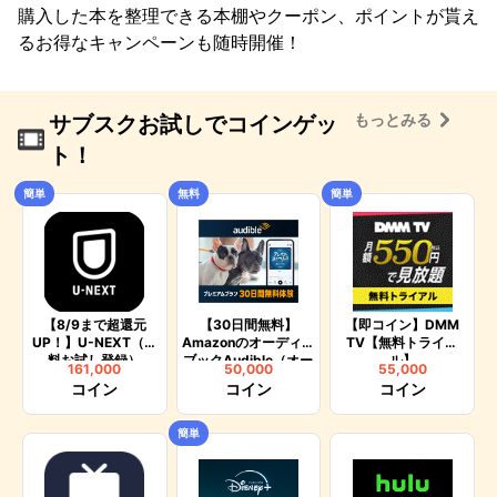
購入した本を整理できる本棚やクーポン、ポイントが貰え
るお得なキャンペーンも随時開催！
もっとみる
サブスクお試しでコインゲッ
ト！
簡単
無料
簡単
【8/9まで超還元
【30日間無料】
【即コイン】DMM
UP！】U-NEXT（無
Amazonのオーディオ
TV【無料トライア
料お試し登録）
ブックAudible（オー
ル】
161,000
50,000
55,000
ディブル）
コイン
コイン
コイン
簡単