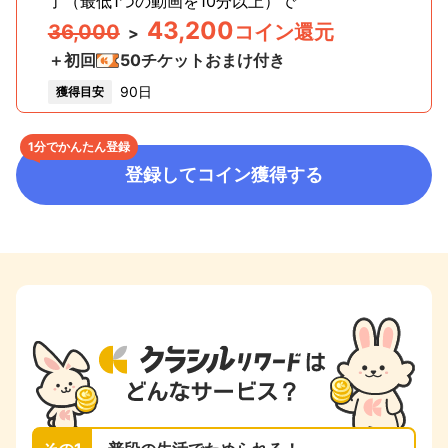
了（最低1つの動画を10分以上）
で
43,200
36,000
コイン還元
>
＋初回
50
チケットおまけ付き
90日
獲得目安
1分でかんたん登録
登録してコイン獲得する