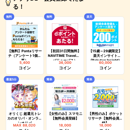
る！
無料
無料
楽天
【無料】Pontaリサー
【初回31日間無料】
【15歳～29歳限定】
チ（アンケート1個回
NAVITIME Travel（d
楽天インサイト
答）
バリューパス）
(Rakuten Insight)
5,400
36,000
60,000
【アンケートに3回回
コイン
コイン
コイン
答】
最速5分
簡単
簡単
オリくじ 超還元トレ
【女性のみ】スマモニ
【男性のみ】ポケット
カのオリパ・オンライ
【無料会員登録】
リサーチ【無料会員登
ンオリパ
録】
MAX
88,020
18,000
18,000