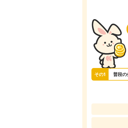
その1
普段の