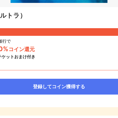
ベルトラ）
催行
で
.0%
コイン還元
チケットおまけ付き
日
登録してコイン獲得する