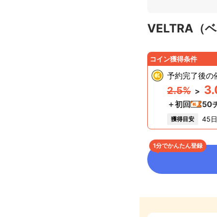
VELTRA（
コイン獲得条件
予約完了後の
3
2.5%
>
＋初回
50
45
獲得目安
1分でかんたん登録