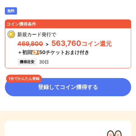
無料
コイン獲得条件
新規カード発行
で
563,760
469,800
コイン還元
>
＋初回
50
チケットおまけ付き
30日
獲得目安
1分でかんたん登録
登録してコイン獲得する