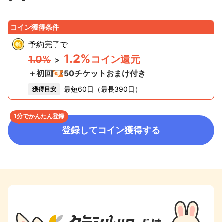
コイン獲得条件
予約完了
で
1.2%
1.0%
コイン還元
>
＋初回
50
チケットおまけ付き
最短60日（最長390日）
獲得目安
1分でかんたん登録
登録してコイン獲得する