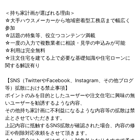
＜持ち家計画が選ばれる理由＞

☆大手ハウスメーカーから地域密着型工務店まで幅広く
参加

☆話題の特集等、役立つコンテンツ満載

☆一度の入力で複数業者に相談・見学の申込みが可能

☆利用は完全無料

☆注文住宅を建てる上で必要な基礎知識や住宅ローンに
関する解説有り

【SNS（TwitterやFacebook、Instagram、その他ブログ
等）拡散における禁止事項】

ポイントのみを目的としたユーザーや注文住宅に興味の無
いユーザーを勧誘するような内容、

その他持ち家計画に不利益になるような内容等の拡散は禁
止とさせていただきます。

上記内容に抵触するSNS拡散が確認された場合、内容の修
正や削除対応依頼をさせて頂きます。
