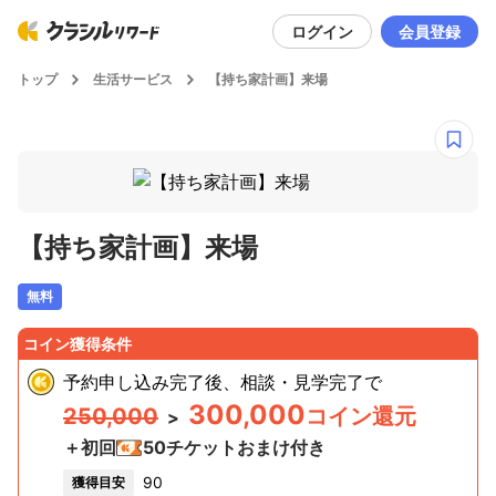
ログイン
会員登録
トップ
生活サービス
【持ち家計画】来場
【持ち家計画】来場
無料
コイン獲得条件
予約申し込み完了後、相談・見学完了
で
300,000
250,000
コイン還元
>
＋初回
50
チケットおまけ付き
90
獲得目安